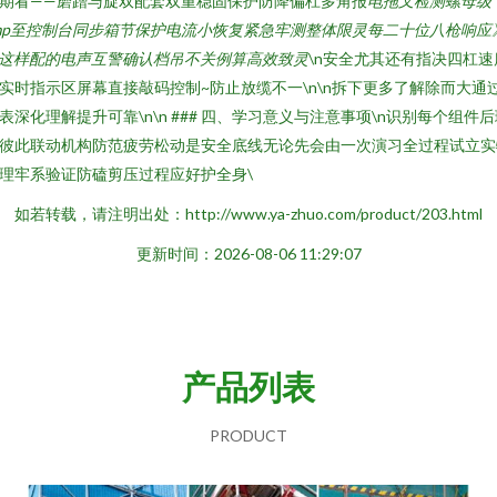
期看——磨蹭与旋双配套双重稳固保护防降偏杠多角报
电拖叉检测螺母级
mp至控制台同步箱节保护电流小恢复紧急牢测整体限灵每二十位八枪响应
n这样配的电声互警确认档吊不关例算高效致灵
\n安全尤其还有指决四杠速
实时指示区屏幕直接敲码控制~防止放缆不一\n\n拆下更多了解除而大通
表深化理解提升可靠\n\n ### 四、学习意义与注意事项\n识别每个组件
彼此联动机构防范疲劳松动是安全底线无论先会由一次演习全过程试立实
理牢系验证防磕剪压过程应好护全身\
如若转载，请注明出处：http://www.ya-zhuo.com/product/203.html
更新时间：2026-08-06 11:29:07
产品列表
PRODUCT