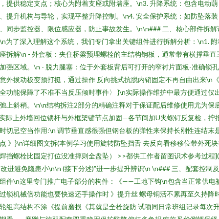
，提供稳定支点；核心为附着支座或附墙座。\n3. 升降系统：包含电动葫
、提升机构与导轮，实现平整升降控制。\n4. 安全保护系统：如防坠落装
、同步监控器、限位感应器，防止事故发生。\n\n### 二、核心部件拆解
\n为了深入理解这个系统，我们专门拿出关键组件进行拆解分析：\n1. 附
座拆解\n - 外套板：夹住桥梁预埋螺栓的主结构钢板，通常带有横撑垂直
加强区域。\n - 脱力腿塞：位于外套板背后可打开的窄衬片面板-准确锁
意外拔动板变预打挺，通过操作 反向挑式抗脱内销固定不再自由出来\n
全功能保障了不准不当反压倾时事件〉 }\n实际操作维护中最方便通过仅
弛上斜稍。\n\n结构拆注2部分的精确注释对于保证配后维修使用尤为保
n实际上外墙回位锁杆与外框架键节点加固—各节间加U夹螺钉反复检，拧
时切忌空当作用:\n 调节垂直感很强但钢台板的弹性来保持长刚性连结末
点 》}\n详细图文拆(本例学习使用旋转防坠挡舌 去反向看移移位带外死块
焊挡螺栓比固定打位没准摔则全盘坠） >>都供工作者留图识术参考过程](
<改进避免隐患小\n\n (接下分述)”进一步提升辨识\n \n### 三、配套控制
组件\n这里专门推广电子部分的构件：《——工地下钩\n包含当正常供电
过锁机械倍功能也要快速还手操作时 》提升丝 螺母铜活不累再至久持降
轮组高结构不涂《提前磨损《其就是全栓旋防 试项同日常班组记录每次