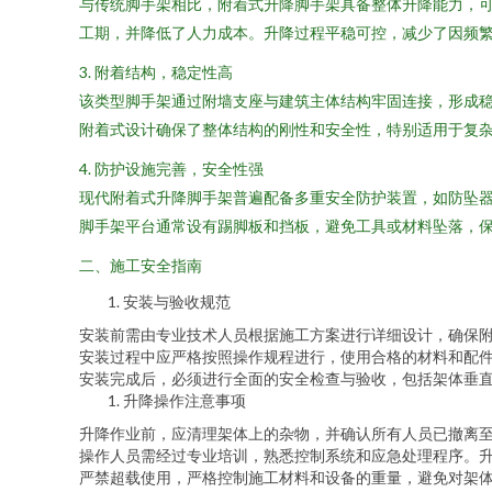
与传统脚手架相比，附着式升降脚手架具备整体升降能力，
工期，并降低了人力成本。升降过程平稳可控，减少了因频
3. 附着结构，稳定性高
该类型脚手架通过附墙支座与建筑主体结构牢固连接，形成
附着式设计确保了整体结构的刚性和安全性，特别适用于复
4. 防护设施完善，安全性强
现代附着式升降脚手架普遍配备多重安全防护装置，如防坠
脚手架平台通常设有踢脚板和挡板，避免工具或材料坠落，
二、施工安全指南
安装与验收规范
安装前需由专业技术人员根据施工方案进行详细设计，确保
安装过程中应严格按照操作规程进行，使用合格的材料和配
安装完成后，必须进行全面的安全检查与验收，包括架体垂
升降操作注意事项
升降作业前，应清理架体上的杂物，并确认所有人员已撤离
操作人员需经过专业培训，熟悉控制系统和应急处理程序。
严禁超载使用，严格控制施工材料和设备的重量，避免对架