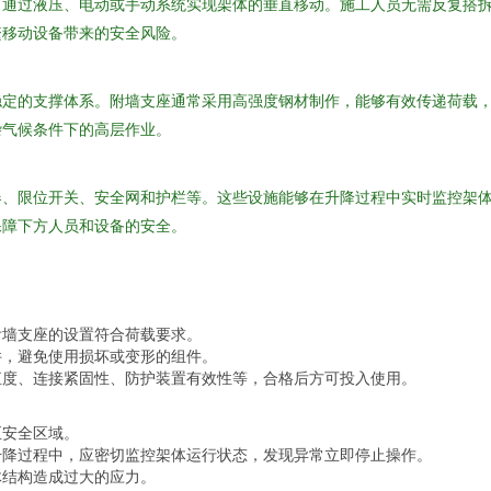
可通过液压、电动或手动系统实现架体的垂直移动。施工人员无需反复搭
繁移动设备带来的安全风险。
稳定的支撑体系。附墙支座通常采用高强度钢材制作，能够有效传递荷载
杂气候条件下的高层作业。
器、限位开关、安全网和护栏等。这些设施能够在升降过程中实时监控架
保障下方人员和设备的安全。
附墙支座的设置符合荷载要求。
件，避免使用损坏或变形的组件。
直度、连接紧固性、防护装置有效性等，合格后方可投入使用。
至安全区域。
升降过程中，应密切监控架体运行状态，发现异常立即停止操作。
体结构造成过大的应力。